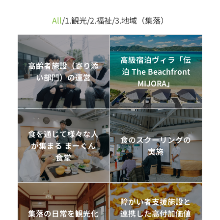
All
/
1.観光
/
2.福祉
/
3.地域（集落）
高級宿泊ヴィラ「伝
高齢者施設（寄り添
泊 The Beachfront
い部門）の運営
MIJORA」
食を通じて様々な人
食のスクーリングの
が集まる まーぐん
実施
食堂
障がい者支援施設と
集落の日常を観光化
連携した高付加価値