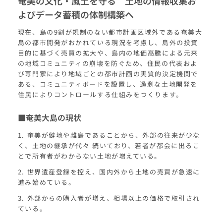
奄美の文化・風土を守る 土地の情報収集お
よびデータ蓄積の体制構築へ
現在、島の9割が規制のない都市計画区域外である奄美大
島の都市開発がおかれている現況を考慮し、島外の投資
目的に基づく売買の拡大や、島内の地価高騰による元来
の地域コミュニティの崩壊を防ぐため、住民の代表およ
び専門家により地域ごとの都市計画の実質的決定機関で
ある、コミュニティボードを設置し、過剰な土地開発を
住民によりコントロールする仕組みをつくります。
■奄美大島の現状
1. 奄美が僻地や離島であることから、外部の往来が少な
く、土地の継承が代々 続いており、若者が都会に出るこ
とで所有者がわからない土地が増えている。
2. 世界遺産登録を控え、国内外から土地の売買が急速に
進み始めている。
3. 外部からの購入者が増え、相場以上の価格で取引され
ている。