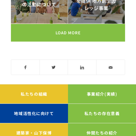
を提供 地方創生カ
の活動について
レッジ事業
LOAD MORE
私たちの組織
事業紹介(実績)
地域活性化に向けて
私たちの存在意義
建築家・山下保博
仲間たちの紹介