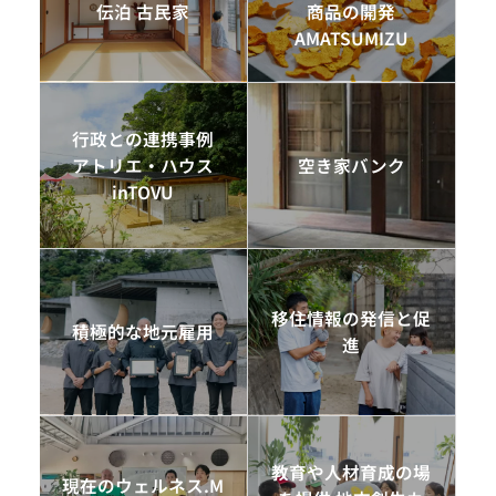
伝泊 古民家
商品の開発
AMATSUMIZU
行政との連携事例
アトリエ・ハウス
空き家バンク
inTOVU
移住情報の発信と促
積極的な地元雇用
進
教育や人材育成の場
現在のウェルネス.M