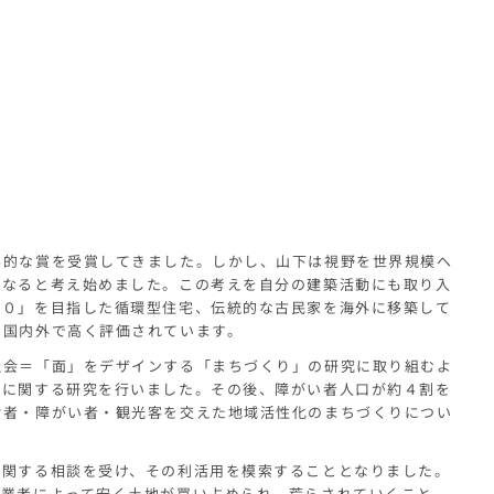
界的な賞を受賞してきました。しかし、山下は視野を世界規模へ
になると考え始めました。この考えを自分の建築活動にも取り入
「０」を目指した循環型住宅、伝統的な古民家を海外に移築して
、国内外で高く評価されています。
社会＝「面」をデザインする「まちづくり」の研究に取り組むよ
会に関する研究を行いました。その後、障がい者人口が約４割を
齢者・障がい者・観光客を交えた地域活性化のまちづくりについ
に関する相談を受け、その利活用を模索することとなりました。
発業者によって安く土地が買い占められ、荒らされていくこと、