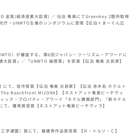
WARD 金賞(経済産業大臣賞) ／ 伝泊 奄美にてGreenkey 2箇所取得
／ 観光庁・UNWTO主催のシンポジウムに登壇【伝泊＋まーぐん広
NWTO）が審査する、第6回ジャパン・ツーリズム・アワードに
大臣賞」／「UNWTO 倫理賞」を受賞【伝泊 奄美 古民家】
 にて、佳作受賞【伝泊 奄美 古民家】【伝泊 赤木名 ホテル＋
he Beachfront MIJORA】【ネストアット奄美ビーチヴィ
フィック・プロパティ・アワード「ホテル建築部門」「新ホテル
にて、優秀賞受賞【ネストアット奄美ビーチヴィラ】
ート工学連盟）賞にて、最優秀作品賞受賞 【Ｒ・トルソ・Ｃ】