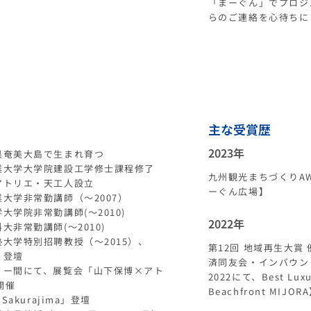
「まーぐん」でプロジ
らのご連絡を心待ちに
主な受賞歴
2023
年
島県奄美大島で生まれ育つ
工業大学大学院建設工学修士課程修了
九州観光まちづくり
A
）アトリエ・天工人設立
ーぐん広場】
業大学非常勤講師（～2007）
学大学院非常勤講師(～2010)
2022年
大非常勤講師(～2010)
塾大学特別招聘教授（～2015）、
第12回 地域再生大賞
」 登壇
済同友会・インバウンドサミ
ラリー間にて、展覧会「山下保博×アト
2022にて、Best Luxur
開催
Beachfront MIJOR
 Sakurajima」登壇