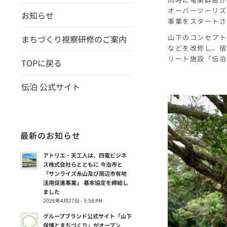
オーバーツーリズ
お知らせ
事業をスタートさ
山下のコンセプト
まちづくり視察研修のご案内
などを改修し、宿
リート
施設「伝泊 
TOPに戻る
伝泊 公式サイト
最新のお知らせ
アトリエ・天工人は、四電ビジネ
ス株式会社らとともに 今治市と
「サンライズ糸山及び周辺市有地
活用促進事業」 基本協定を締結し
ました
2026年4月27日 - 5:58 PM
グループブランド公式サイト「山下
保博とまちづくり」がオープン