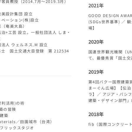
客員教授（2014.7月～2019.3月）
2021年
奄美設計集団 設立
GOOD DESIGN A
ノベーション(株)設立
(SDGs世界基準) 
開業（奄美大島）
場】
伝泊+工芸 設立。一般社団法人 しま・
立
2020年
団法人 ウェルネス.M 設立
士 国土交通大臣登録 第 212534
国連世界観光機関（U
て、最優秀賞「国土交通
2019年
第4回バクー国際建築賞
まーぐん広場】【伝泊 T
ラ】／ アジア・パシ
建築・デザイン部門」
材利活用)の術
 建築の冒険
2018年
建築
e Materials／田園城市（台湾）
fib（国際コンクリ
フリックスタジオ