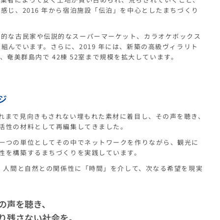
じ、2016 年から宿泊施設「伝泊」を中心としたまちづくり
統的な古民家や伝説的なスーパーマーケット、カラオケボックス
んでいます。さらに、2019 年には、新築の高級ヴィラ
リト
1月現在、奄美群島内で 42棟 52室まで規模を拡大しています。
ジ
れまで見向きもされない埋もれた素材に着目し、その声を聴き、
活性の材料として再編集してきました。
一つの単位としてその中でネットワークを作りながら、観光に
性を構築するまちづくりを実践しています。
に、人間と自然との関係性に「時間」を介して、次なる希望を現実
の声を聴き、
り残さない社会を。