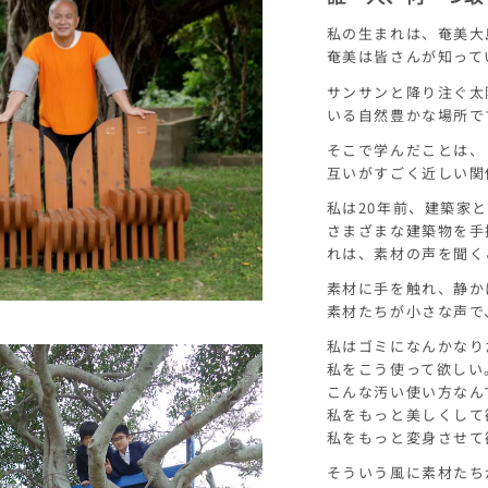
私の生まれは、奄美大
奄美は皆さんが知って
サンサンと降り注ぐ太
いる自然豊かな場所で
そこで学んだことは、
互いがすごく近しい関
私は20年前、建築家
さまざまな建築物を手
れは、素材の声を聞く
素材に手を触れ、静か
素材たちが小さな声で
私はゴミになんかなり
私をこう使って欲しい
こんな汚い使い方なん
私をもっと美しくして
私をもっと変身させて
そういう風に素材たち