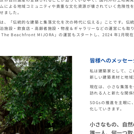
ムによる地域コミュニティや貴重な文化資源が壊されていく危険性を感
せました。
は、「伝統的な建築と集落文化を次の時代に伝える」ことです。伝
泊施設・飲食店・高齢者施設・物産＆ギャラリーなどの運営にも取り組
The Beachfront MIJORA」の運営もスタートし、2024 年
皆様へのメッセー
私は建築家として、こ
新しい建築素材と地域
現在は、小さな集落を
訪れる人と新たな関係
SDGsの推進を主眼
化していきます。
小さなもの、自然
誰一人、何一つ取