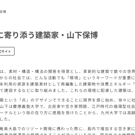
保博
に寄り添う建築家・山下保博
式サイト
は、素材・構造・構法の開発を得意とし、革新的な建築で数々の世
からの社会では、どんな活動でも「環境」というキーワードが重要
未利用の資源を建築素材として再編集した建築物や消費エネルギー
て建設するなどに取り組みました。これらの環境に配慮した建築は
築という「点」のデザインでできることに限界を感じ始め、徐々に
山下は慶應義塾大学で、古民家や空き家問題、江戸時代の循環型社
ーテルという街の在り方に感銘を受けたことから、九州大学では高
した。
奄美大島でのリゾート開発に携わった際に、島内で増加する空き家
世界自然遺産の登録されることが迫っている中で、国内外の土地開