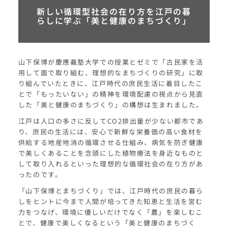
新しい循環型社会の在り方を江戸の暮
らしに学ぶ「美と健康のまちづくり」
山下保博が慶應義塾大学での授業とゼミで「古民家を活
用して面で取り組む、理想的なまちづくりの研究」に取
り組んでいたときに、江戸時代の庶民生活に着目したこ
とで「もったいない」の精神を環境配慮の視点から見直
した「美と健康のまちづくり」の構想は生まれました。
江戸は人口の多さに反してCO2排出量が少ない都市であ
り、庶民の生活には、安心で新鮮な栄養価の高い食材を
供給する地産地消の循環させる仕組み、病気を防ぎ健康
で美しくあることを念頭にした植物療法を身近なものと
して取り入れるといった理想的な循環社会の在り方があ
ったのです。
「山下保博とまちづくり」では、江戸時代の庶民の暮ら
しをヒントに今まで人間が培ってきた知恵と生活を営む
力をつなげ、環境に優しいだけでなく「農」を楽しむこ
とで、健康で美しくなるという「美と健康のまちづく