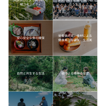
域コミュニティ
合う生活
栄養価の高い食材による
安心安全な食の確保
健康美、容姿美、生活美
自然と共生する生活
植物よる精神の安定