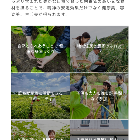
っぷり含まれた豊かな自然で育った栄養価の高い旬な食
材を摂ることで、精神の安定効果だけでなく健康美、容
姿美、生活美が得られます。
自然とふれあうことで 健
地域住民と農家のふれあ
康な身体づくり
い
誰もが平等に活動できる
子供も大人も誰もが 手間
コミュニティ
なく参加
挨拶が行き交う明るい 地
多世代間で平等に 協力し