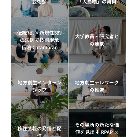
芸術祭
「大島紬」の再興
伝統7割×新規性3割
大学教員・研究者と
の法則で技術継承
の連携
伝泊 Catamaran
地方創生インターン
地方創生テレワーク
シップ
の推進
その場所の新たな価
移住情報の発信と促
値を見出す RPAP ×
進