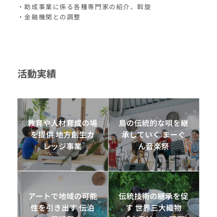
・助成事業に係る各種専門家の紹介、斡旋
・金融機関との調整
活動実績
教育や人材育成の場
島の伝統的な唄を継
を提供 地方創生カ
承していく まーぐ
レッジ事業
ん音楽祭
アートで地域の可能
伝統技術の継承を促
性を引き出す 伝泊
す 世界三大織物