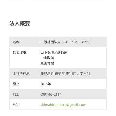
法人概要
名称
一般社団法人 しま・ひと・たから
代表理事
山下保博／建築家
中山政洋
原田博樹
本社所在地
鹿児島県 奄美市 笠利町 大字里21
設立
2015年
TEL
0997-63-2117
MAIL
shimahitotakara@gmail.com