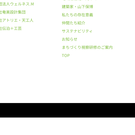
団法人ウェルネス.M
建築家・山下保博
社奄美設計集団
私たちの存在意義
社アトリエ・天工人
仲間たち紹介
社伝泊＋工芸
サステナビリティ
お知らせ
まちづくり視察研修のご案内
TOP