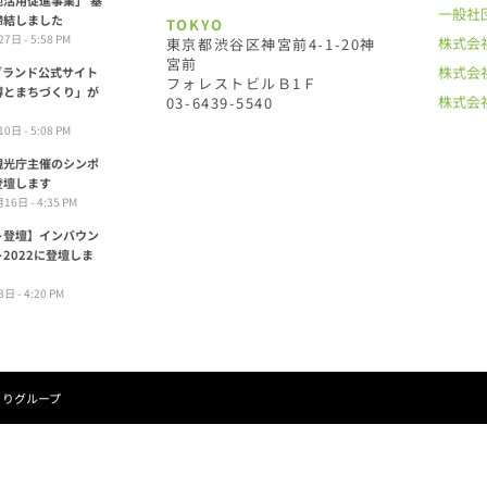
一般社
締結しました
TOKYO
7日 - 5:58 PM
株式会
東京都渋谷区神宮前4-1-20神
宮前
株式会
ブランド公式サイト
フォレストビルＢ1Ｆ
博とまちづくり」が
株式会
03-6439-5540
0日 - 5:08 PM
観光庁主催のシンポ
登壇します
16日 - 4:35 PM
ト登壇】インバウン
2022に登壇しま
日 - 4:20 PM
くりグループ