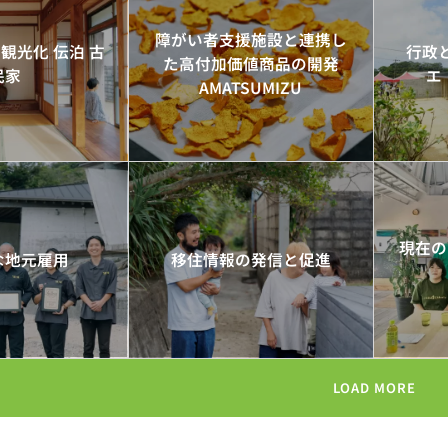
障がい者支援施設と連携し
観光化 伝泊 古
行政
た高付加価値商品の開発
民家
エ
AMATSUMIZU
現在の
な地元雇用
移住情報の発信と促進
LOAD MORE