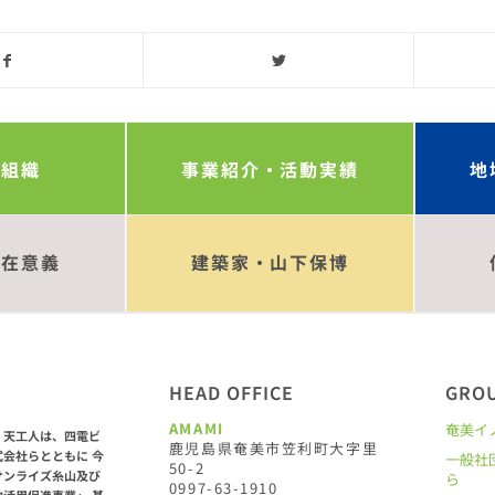
の組織
事業紹介・活動実績
地
存在意義
建築家・山下保博
HEAD OFFICE
GRO
AMAMI
奄美イ
・天工人は、四電ビ
鹿児島県奄美市笠利町大字里
式会社らとともに 今
一般社
50-2
サンライズ糸山及び
ら
0997-63-1910
地活用促進事業」 基