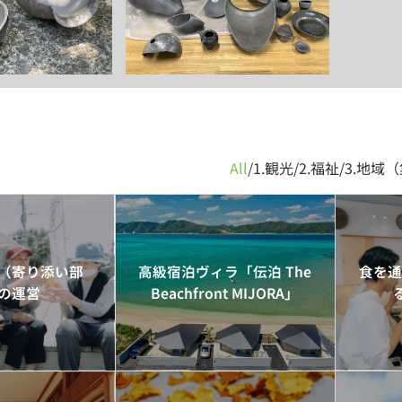
All
/
1.観光
/
2.福祉
/
3.地域
（寄り添い部
高級宿泊ヴィラ「伝泊 The
食を
の運営
Beachfront MIJORA」