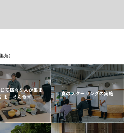
（集落）
通じて様々な人が集ま
食のスクーリングの実施
る まーぐん食堂