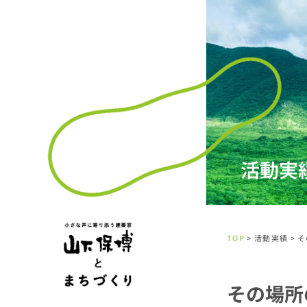
活動実
TOP
> 活動実績 > 
その場所