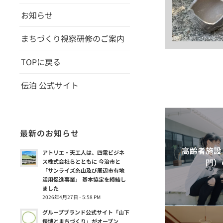
お知らせ
まちづくり視察研修のご案内
TOPに戻る
伝泊 公式サイト
最新のお知らせ
高齢者施設
アトリエ・天工人は、四電ビジネ
門）
ス株式会社らとともに 今治市と
「サンライズ糸山及び周辺市有地
活用促進事業」 基本協定を締結し
ました
2026年4月27日 - 5:58 PM
グループブランド公式サイト「山下
保博とまちづくり」がオープン