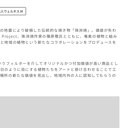
人ウェルネス.M
県の地震により破損した伝統的な焼き物「珠洲焼」。価値が失わ
Project、珠洲焼作家の篠原敬氏とともに、奄美の植物と組み
トと地域の植物という新たなコラボレーションをプロデュースを
アートというフィルターを介してオリジナルかつ付加価値が高い商品とし
毎日のように目にする植物たちをアートと掛け合わせることで工
の場所の新たな価値を見出し、地域内外の人に認知してもらうの