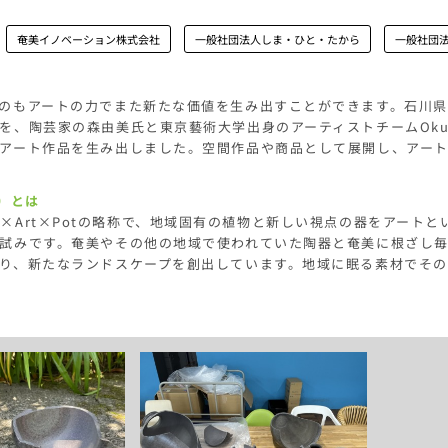
奄美イノベーション株式会社
一般社団法人しま・ひと・たから
一般社団法
のもアートの力でまた新たな価値を生み出すことができます。石川
を、陶芸家の森由美氏と東京藝術大学出身のアーティストチームOku 
アート作品を生み出しました。空間作品や商品として展開し、アー
プ）とは
Plants×Art×Potの略称で、地域固有の植物と新しい視点の器を
試みです。奄美やその他の地域で使われていた陶器と奄美に根ざし
り、新たなランドスケープを創出しています。地域に眠る素材でそ