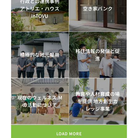
行政との連携事例
アトリエ・ハウス
空き家バンク
inTOVU
移住情報の発信と促
積極的な地元雇用
進
教育や人材育成の場
現在のウェルネス.M
を提供 地方創生カ
の活動について
レッジ事業
LOAD MORE