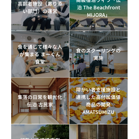
高齢者施設（寄り添
泊 The Beachfront
い部門）の運営
MIJORA」
食を通じて様々な人
食のスクーリングの
が集まる まーぐん
実施
食堂
障がい者支援施設と
集落の日常を観光化
連携した高付加価値
伝泊 古民家
商品の開発
AMATSUMIZU