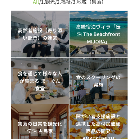
All
/
1.観光
/
2.福祉
/
3.地域（集落）
高級宿泊ヴィラ「伝
高齢者施設（寄り添
泊 The Beachfront
い部門）の運営
MIJORA」
食を通じて様々な人
食のスクーリングの
が集まる まーぐん
実施
食堂
障がい者支援施設と
集落の日常を観光化
連携した高付加価値
伝泊 古民家
商品の開発
AMATSUMIZU