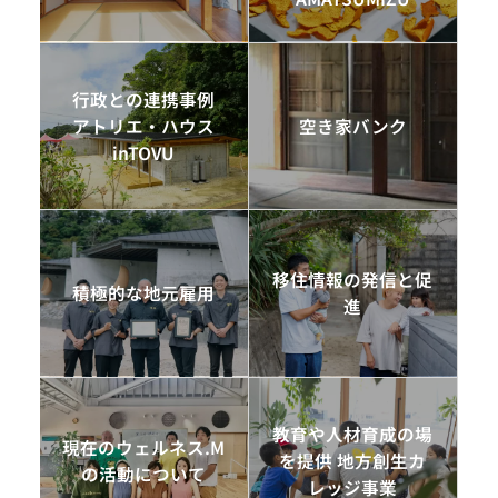
行政との連携事例
アトリエ・ハウス
空き家バンク
inTOVU
移住情報の発信と促
積極的な地元雇用
進
教育や人材育成の場
現在のウェルネス.M
を提供 地方創生カ
の活動について
レッジ事業